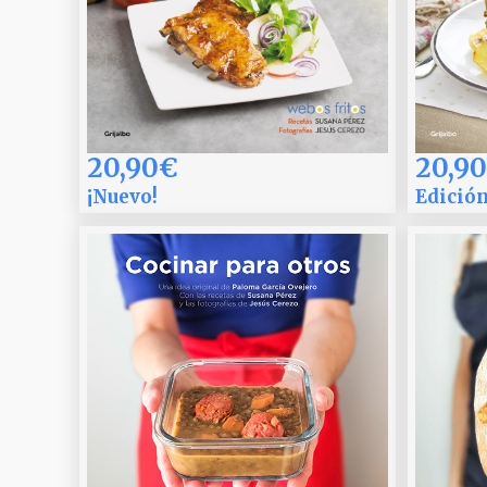
20,90€
20,9
¡Nuevo!
Edición