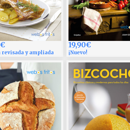
19,90€
0€
¡Nuevo!
 revisada y ampliada