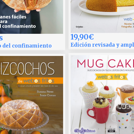
19,90€
s
Edición revisada y amp
o del confinamiento