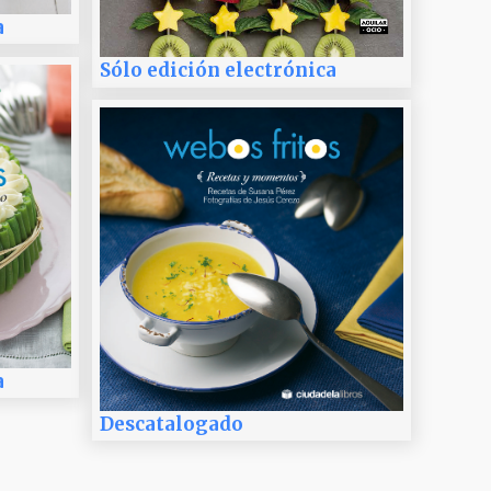
a
Sólo edición electrónica
a
Descatalogado