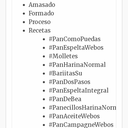
Amasado
Formado
Proceso
Recetas
#PanComoPuedas
#PanEspeltaWebos
#Molletes
#PanHarinaNormal
#BariitasSu
#PanDosPasos
#PanEspeltaIntegral
#PanDeBea
#PanecillosHarinaNormalY
#PanAceiteWebos
#PanCampagneWebos